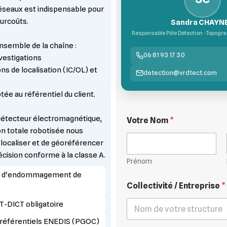
réseaux est indispensable pour
surcoûts.
Sandra CHAYN
Responsable Pôle Détection -Topogra
nsemble de la chaîne :
06 81 93 17 30
vestigations
s de localisation (IC/OL) et
detection@vrdtect.com
ée au référentiel du client.
 détecteur électromagnétique,
Votre Nom
*
on totale robotisée nous
 localiser et de géoréférencer
cision conforme à la classe A.
Prénom
es d'endommagement de
Collectivité / Entreprise
*
T-DICT obligatoire
 référentiels ENEDIS (PGOC)