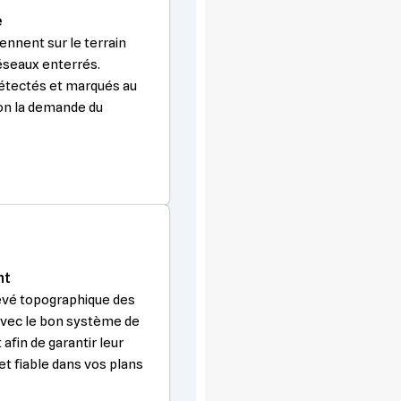
e
ennent sur le terrain
réseaux enterrés.
étectés et marqués au
on la demande du
nt
levé topographique des
avec le bon système de
fin de garantir leur
 et fiable dans vos plans