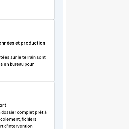
onnées et production
ées sur le terrain sont
es en bureau pour
ort
dossier complet prêt à
récolement, fichiers
t d’intervention