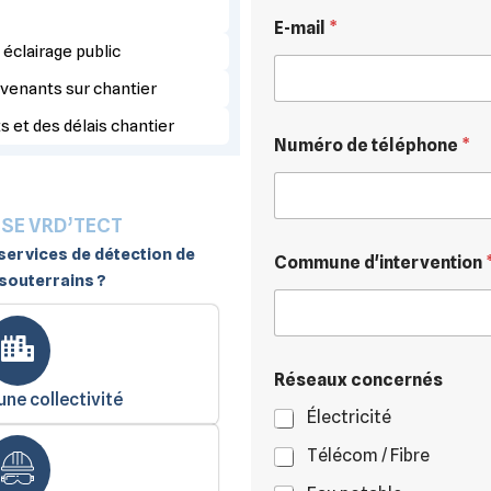
E-mail
*
éclairage public
rvenants sur chantier
s et des délais chantier
p
Numéro de téléphone
*
r
o
j
e
ISE VRD’TECT
t
C
 services de détection de
Commune d'intervention
o
souterrains ?
m
m
u
n
e
Réseaux concernés
une collectivité
/
Électricité
Télécom / Fibre