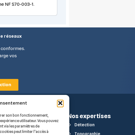
me NF S70-003-1.
de réseaux
es conformes.
arge vos
ction
consentement
Qui
Nos expertises
surer son bon fonctionnement,
e expérience utilisateur. Vous pouvez
sommes-
Détection
t via les paramètres de
cookies peut limiter l’accès à
nous ?
Topographie