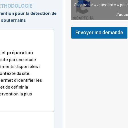
Cliquez sur « J’accepte » pou
ÉTHODOLOGIE
ention pour la détection de
J’acc
 souterrains
Envoyer ma demande
 et préparation
bute par une étude
éments disponibles :
ontexte du site.
ermet d’identifier les
t de définir la
ervention la plus