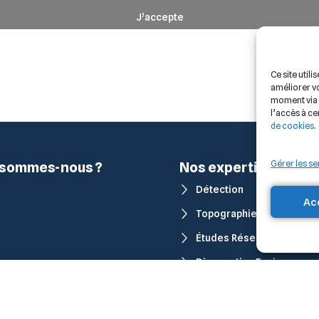
J’accepte
Ce site util
améliorer vo
moment via 
l’accès à ce
de cookies
.
Gérer les se
 sommes-nous ?
Nos expertises
Détection
Ac
Topographie
Études Réseaux
Diagnostics Environneme