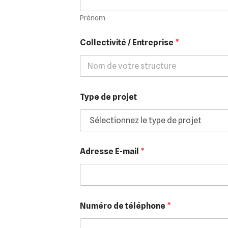
Prénom
T
Collectivité / Entreprise
*
y
p
e
C
o
l
Type de projet
l
e
c
t
i
v
Adresse E-mail
*
i
t
é
/
Numéro de téléphone
*