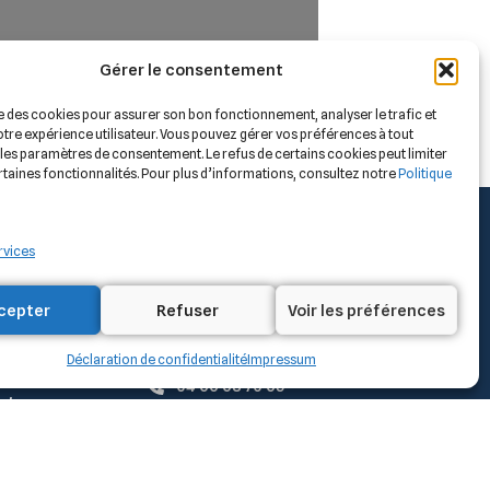
Gérer le consentement
ise des cookies pour assurer son bon fonctionnement, analyser le trafic et
tre expérience utilisateur. Vous pouvez gérer vos préférences à tout
les paramètres de consentement. Le refus de certains cookies peut limiter
rtaines fonctionnalités. Pour plus d’informations, consultez notre
Politique
rvices
Nous contacter
cepter
Refuser
Voir les préférences
13 Bis Quai de la Paix Nord,
30300 BEAUCAIRE
Déclaration de confidentialité
Impressum
04 66 68 70 65
ntaux
contact@vrdtect.com