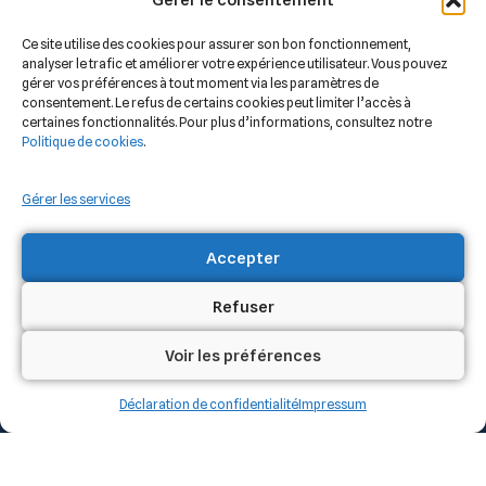
Gérer le consentement
vous
66
accompagne
68
Ce site utilise des cookies pour assurer son bon fonctionnement,
70
analyser le trafic et améliorer votre expérience utilisateur. Vous pouvez
dans
65
gérer vos préférences à tout moment via les paramètres de
la
consentement. Le refus de certains cookies peut limiter l’accès à
contact@v
sécurisation
certaines fonctionnalités. Pour plus d’informations, consultez notre
Politique de cookies
.
et la
maîtrise
Gérer les services
de
vos
Accepter
projets.
Refuser
Voir les préférences
Déclaration de confidentialité
Politique de confidentialité
Impressum
Copyright 2026,
Mentions légales
VRD'TECT. Tous droits
Politique des cookies
réservés.