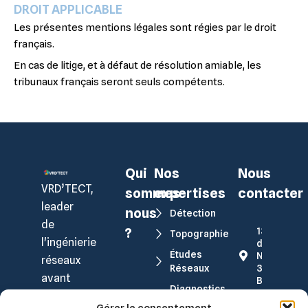
DROIT APPLICABLE
Les présentes mentions légales sont régies par le droit
français.
En cas de litige, et à défaut de résolution amiable, les
tribunaux français seront seuls compétents.
Qui
Nos
Nous
VRD’TECT,
sommes-
expertises
contacter
leader
nous
Détection
de
?
13 Bis Quai
Topographie
l'ingénierie
de la Paix
Études
Nord,
réseaux
Réseaux
30300
avant
BEAUCAIRE
Diagnostics
travaux,
Environnementaux
04