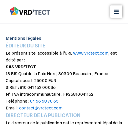
Aller
au
contenu
Mentions légales
ÉDITEUR DU SITE
Le présent site, accessible à l’URL
www.vrdtect.com
, est
édité par :
SAS VRD’TECT
13 BIS Quai de la Paix Nord, 30300 Beaucaire, France
Capital social : 25000 EUR
SIRET : 810 041 152 00036
N° TVA intracommunautaire : FR25810041152
Téléphone :
04 66 68 70 65
Email :
contact@vrdtect.com
DIRECTEUR DE LA PUBLICATION
Le directeur de la publication est le représentant légal de la